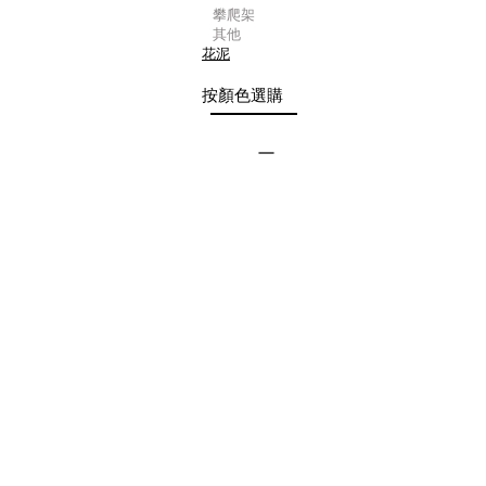
攀爬架
其他
花泥
按顏色選購