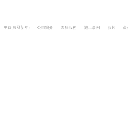
主頁(農曆新年)
公司簡介
園藝服務
施工事例
影片
產
時花
/
農曆新春-年花年桔