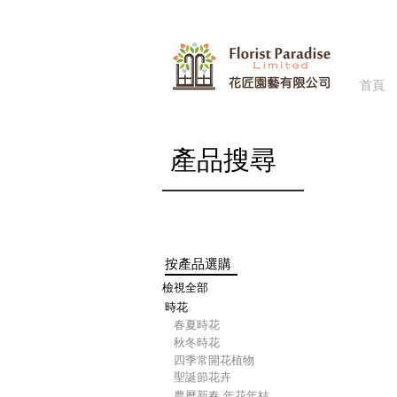
首頁
商店
/
​產品搜尋
按產品選購
檢視全部
時花
​春夏時花
​秋冬時花
四季常開花植物
聖誕節花卉
農曆新春-年花年桔