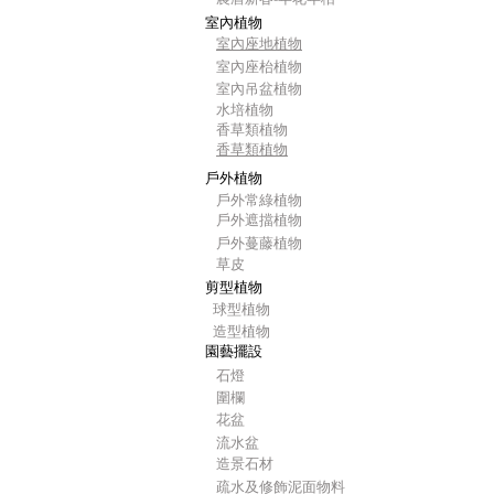
室內植物
室內座地植物
室內座枱植物
室內吊盆植物
水培植物
香草類植物
香草類植物
戶外植物
戶外常綠植物
戶外遮擋植物
戶外蔓藤植物
草皮
剪型植物
球型植物
造型植物
園藝擺設
石燈
圍欄
花盆
流水盆
造景石材
疏水及修飾泥面物料