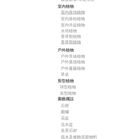
室內植物
室內座地植物
室內座枱植物
室內吊盆植物
水培植物
香草類植物
香草類植物
戶外植物
戶外常綠植物
戶外遮擋植物
戶外蔓藤植物
草皮
剪型植物
球型植物
造型植物
園藝擺設
石燈
圍欄
花盆
流水盆
造景石材
疏水及修飾泥面物料