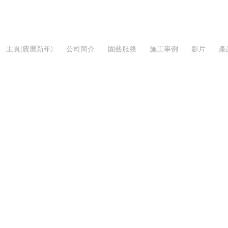
主頁(農曆新年)
公司簡介
園藝服務
施工事例
影片
產
時花
/
農曆新春-年花年桔