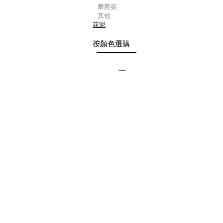
攀爬架
其他
花泥
按顏色選購