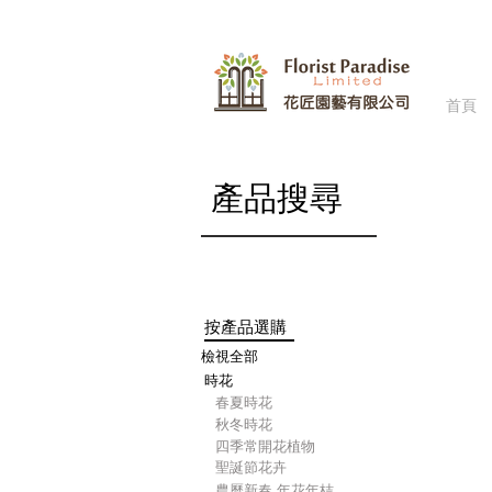
首頁
商店
/
​產品搜尋
按產品選購
檢視全部
時花
​春夏時花
​秋冬時花
四季常開花植物
聖誕節花卉
農曆新春-年花年桔