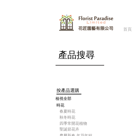
首頁
商店
/
​產品搜尋
按產品選購
檢視全部
時花
​春夏時花
​秋冬時花
四季常開花植物
聖誕節花卉
農曆新春-年花年桔