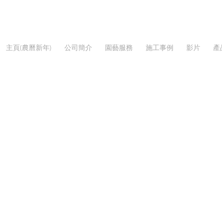
主頁(農曆新年)
公司簡介
園藝服務
施工事例
影片
產
時花
/
農曆新春-年花年桔