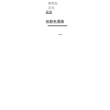
攀爬架
其他
花泥
按顏色選購