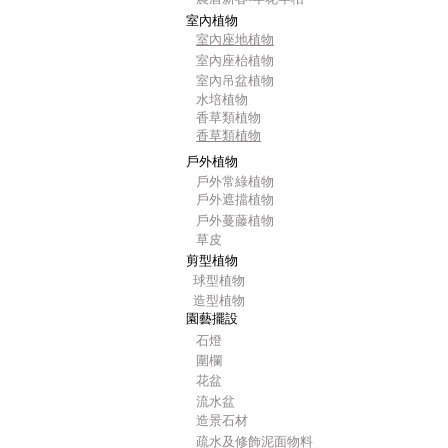
室內植物
室內座地植物
室內座枱植物
室內吊盆植物
水培植物
香草類植物
香草類植物
戶外植物
戶外常綠植物
戶外遮擋植物
戶外蔓藤植物
草皮
剪型植物
球型植物
造型植物
園藝擺設
石燈
圍欄
花盆
流水盆
造景石材
疏水及修飾泥面物料