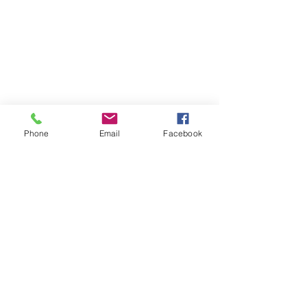
– 九龍及新界區（不包括離島）: HK$300
愉景灣地區不設免運費服務
-愉景灣: HK$ 600
上樓搬運費
如送貨地址沒有升降機或升降機不能到達送貨地址之樓層
HK$50(每層)
最多上樓層數:3層
– 如需特別送貨安排及時間，或需加收費用
– 送貨時間或因交通情況而受影響
Phone
Email
Facebook
備註
上述產品相片、只供參考；產品直徑、高度等呎吋則為近似
值。
以上價格為產品正價。
網頁上列載的產品如因缺貨而未能及時更新，敬請原諒。
關於產品資料及屆時價格、最新優惠和實際存貨情況，可向
本公司查詢。
顯示更多
Display prices in:
HKD