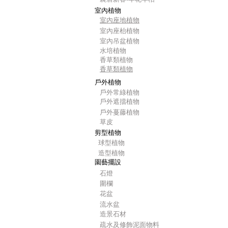
室內植物
室內座地植物
室內座枱植物
室內吊盆植物
水培植物
香草類植物
香草類植物
戶外植物
戶外常綠植物
戶外遮擋植物
戶外蔓藤植物
草皮
剪型植物
球型植物
造型植物
園藝擺設
石燈
圍欄
花盆
流水盆
造景石材
疏水及修飾泥面物料