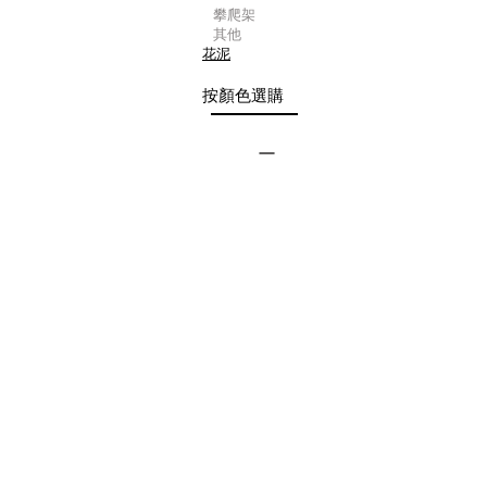
攀爬架
其他
花泥
按顏色選購