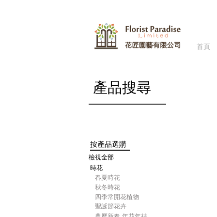
首頁
商店
/
​產品搜尋
按產品選購
檢視全部
時花
​春夏時花
​秋冬時花
四季常開花植物
聖誕節花卉
農曆新春-年花年桔