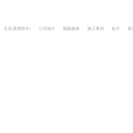
主頁(農曆新年)
公司簡介
園藝服務
施工事例
影片
產
室內植物
/
室內座枱植物