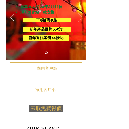
截單日 : 2026年2月11日
現可於網站下載表格
下載訂購表格
新年產品圖片 >>按此
新年過往案例 >>按此
​商用客戶部
我想找專業人士查詢園藝/綠化方案!
​家用客戶部
我希望購買盆栽，享受DIY綠化家居!
索取免費報價
OUR SERVICE