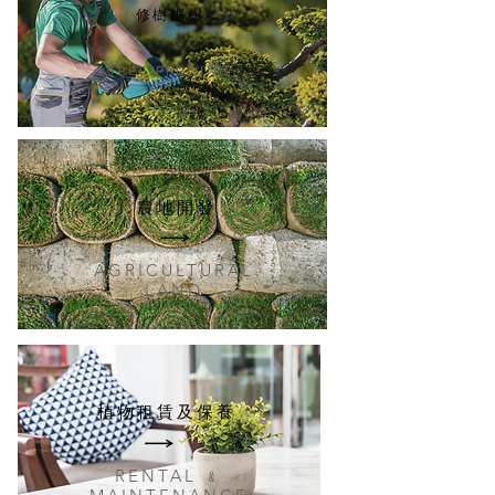
修樹鋸樹
TREE PRUNING
​農地開發
AGRICULTURAL
LAND
植物租賃及保養
RENTAL ﹠