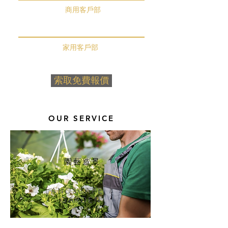
​商用客戶部
我想找專業人士查詢園藝/綠化方案!
​家用客戶部
我希望購買盆栽，享受DIY綠化家居!
索取免費報價
OUR SERVICE
園藝造景
LANDSCAPE ﹠
GARDEN