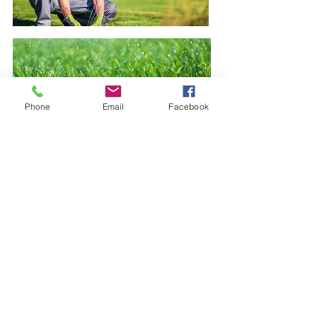
翻新草地
Phone
Email
Facebook
GRASSLAND
聖誕花卉
CHRISTMAS