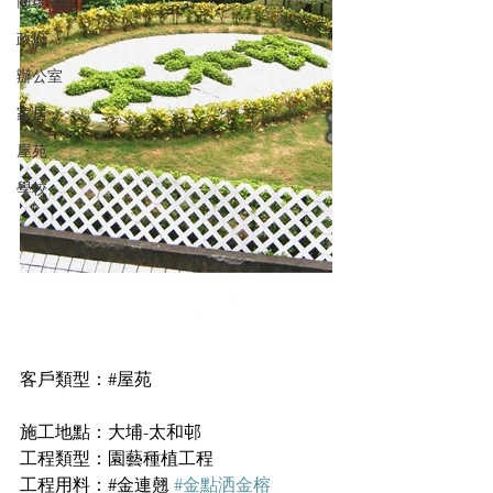
商場/商店
政府
辦公室
家居
屋苑
學校
客戶類型：#屋苑
施工地點：大埔-太和邨
工程類型：園藝種植工程
工程用料：#金連翹 
#金點洒金榕