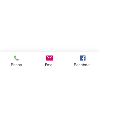
Phone
Email
Facebook
留言
園藝造景-商場
園藝造景-私人屋苑
撰寫留言......