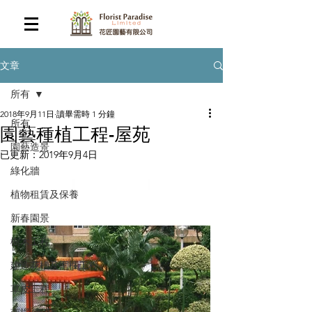
文章
所有
2018年9月11日
讀畢需時 1 分鐘
所有
園藝種植工程-屋苑
園藝造景
已更新：
2019年9月4日
綠化牆
植物租賃及保養
新春園景
樹木工程
建造花槽及圍欄工程
草皮工程