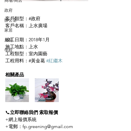
商場/商店
政府
客戶類型：#政府
辦公室
客戶名稱：上水廣場
家居
竣工日期：2018年1月
屋苑
施工地點：上水
學校
工程類型：室內園藝
工程用料：#黃金葛 
#紅繼木
相關產品
📞
立即聯絡我們 索取報價
+網上報價系統
+電郵：fp.greening@gmail.com