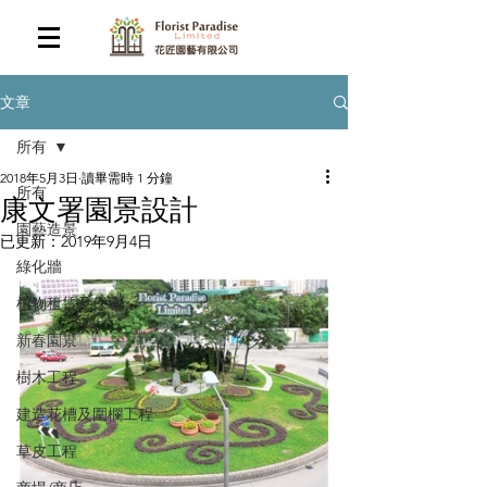
文章
所有
2018年5月3日
讀畢需時 1 分鐘
所有
康文署園景設計
園藝造景
已更新：
2019年9月4日
綠化牆
植物租賃及保養
新春園景
樹木工程
建造花槽及圍欄工程
草皮工程