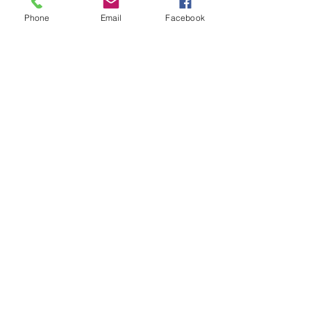
Phone
Email
Facebook
鋸樹工程
種樹工程
留言
這篇文章不開放留言。請連絡網站
負責人了解更多。
聯絡我們 了解更多
Tel. +852 2677 9828 / 2677 9336
fp.greening@gmail.com
索取報價
訂購流程
Copyright © 2018 by Florist Paradise Limited. All rights reserved.