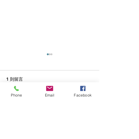
1 則留言
園藝造景-商場
園藝造景-私人屋苑
Phone
Email
Facebook
撰寫留言......
最新
Alton
2月09日