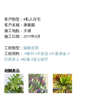
客戶類型：#私人住宅
客戶名稱：康樂園
施工地點：大埔
施工日期：2019年8月
工程類型：
園藝造景
工程用料： 
#春羽
#天使花
#大葉洒金
#
巴西美人
#粉黛
#波士頓芒
相關產品