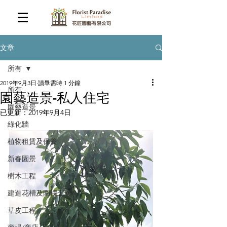
文章
所有
2019年9月3日
讀畢需時 1 分鐘
所有
園藝造景-私人住宅
園藝造景
已更新：
2019年9月4日
綠化牆
植物租賃及保養
新春園景
樹木工程
建造花槽及圍欄工程
草皮工程