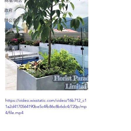
商場/商店
政府
辦公室
家居
屋苑
學校
https://video.wixstatic.com/video/16b712_c1
1a2d4170564190be5c4fb86c8b6dc4/720p/mp
4/file.mp4