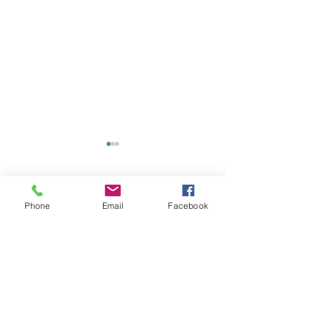
留言
Phone
Email
Facebook
園藝造景-學校
園藝造景-商場
撰寫留言......