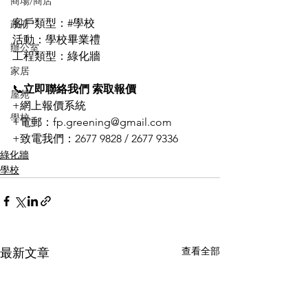
商場/商店
客戶類型：#學校
政府
活動：學校畢業禮
辦公室
工程類型：綠化牆
家居
📞
立即聯絡我們 索取報價
屋苑
+網上報價系統
學校
+電郵：fp.greening@gmail.com
+致電我們：2677 9828 / 2677 9336
綠化牆
學校
查看全部
最新文章