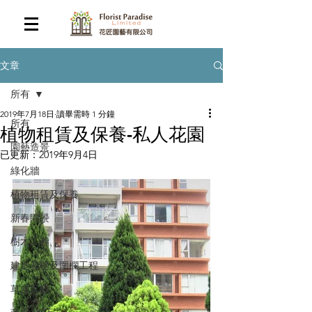
文章
所有
2019年7月18日
讀畢需時 1 分鐘
所有
植物租賃及保養-私人花園
園藝造景
已更新：
2019年9月4日
綠化牆
植物租賃及保養
新春園景
樹木工程
建造花槽及圍欄工程
草皮工程