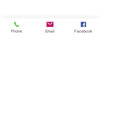
Phone
Email
Facebook
留言
園藝造景-商場
園藝造景-私人屋
撰寫留言......
聯絡我們 了解更多
Tel. +852 2677 9828 / 2677 9336