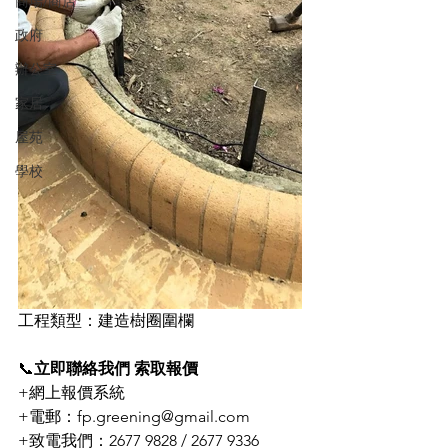
商場/商店
政府
辦公室
家居
屋苑
學校
工程類型：建造樹圈圍欄
📞
立即聯絡我們 索取報價
+網上報價系統
+電郵：fp.greening@gmail.com
+致電我們：2677 9828 / 2677 9336