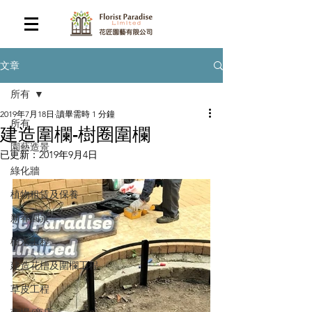
文章
所有
2019年7月18日
讀畢需時 1 分鐘
所有
建造圍欄-樹圈圍欄
園藝造景
已更新：
2019年9月4日
綠化牆
植物租賃及保養
新春園景
樹木工程
建造花槽及圍欄工程
草皮工程