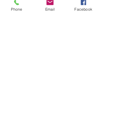
Phone
Email
Facebook
鋸樹工程
留言
起樹頭工程
撰寫留言......
聯絡我們 了解更多
Tel. +852 2677 9828 / 2677 9336
fp.greening@gmail.com
索取報價
訂購流程
Copyright © 2018 by Florist Paradise Limited. All rights reserved.