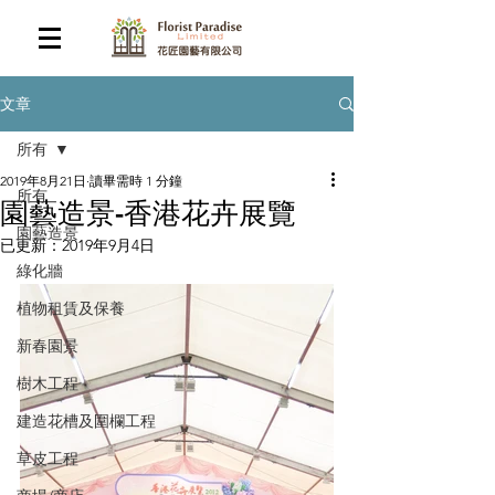
文章
所有
2019年8月21日
讀畢需時 1 分鐘
所有
園藝造景-香港花卉展覽
園藝造景
已更新：
2019年9月4日
綠化牆
植物租賃及保養
新春園景
樹木工程
建造花槽及圍欄工程
草皮工程