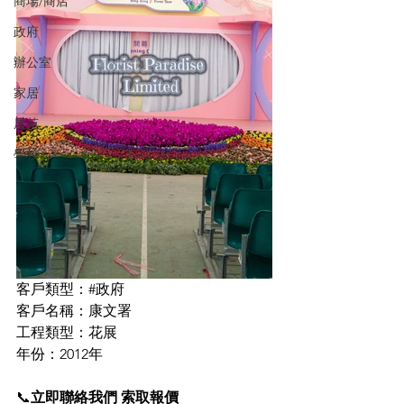
商場/商店
政府
辦公室
家居
屋苑
學校
客戶類型：#政府
客戶名稱：康文署
工程類型：花展
年份：2012年
📞
立即聯絡我們 索取報價