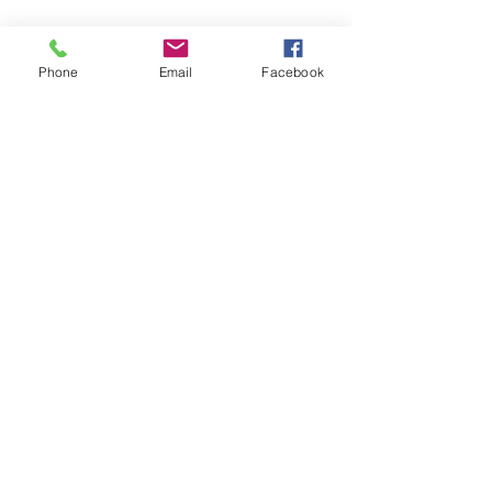
Phone
Email
Facebook
留言
園藝造景-商場
園藝造景-私人屋苑
撰寫留言......
聯絡我們 了解更多
Tel. +852 2677 9828 / 2677 9336
fp.greening@gmail.com
索取報價
訂購流程