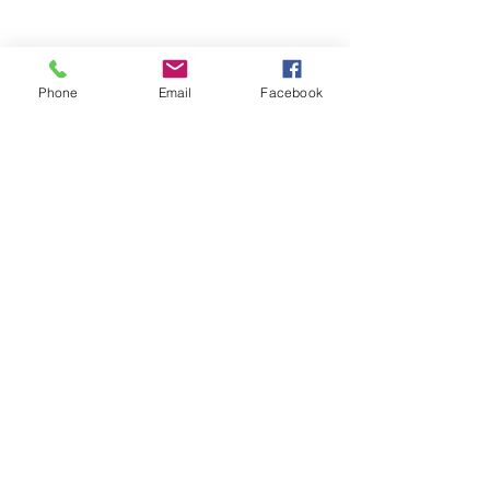
Phone
Email
Facebook
留言
園藝造景-商場
園藝造景-私人屋苑
撰寫留言......
聯絡我們 了解更多
Tel. +852 2677 9828 / 2677 9336
fp.greening@gmail.com