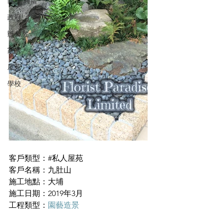
商場/商店
政府
辦公室
家居
屋苑
學校
客戶類型：#私人屋苑
客戶名稱：九肚山
施工地點：大埔
施工日期：2019年3月
工程類型：
園藝造景