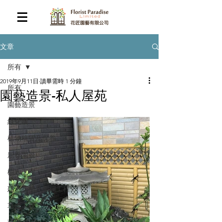
文章
所有
2019年9月11日
讀畢需時 1 分鐘
所有
園藝造景-私人屋苑
園藝造景
綠化牆
植物租賃及保養
新春園景
樹木工程
建造花槽及圍欄工程
草皮工程