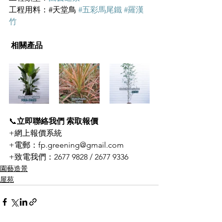
工程用料：#天堂鳥 
#五彩馬尾鐵
#羅漢
竹
相關產品
📞
立即聯絡我們 索取報價
+網上報價系統
+電郵：fp.greening@gmail.com
+致電我們：2677 9828 / 2677 9336
園藝造景
屋苑