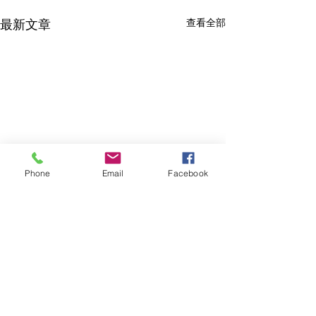
查看全部
最新文章
Phone
Email
Facebook
留言
園藝造景-商場
園藝造景-私人屋苑