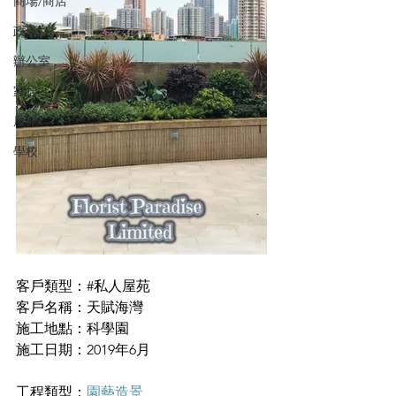
商場/商店
政府
辦公室
家居
屋苑
學校
客戶類型：#私人屋苑
客戶名稱：天賦海灣
施工地點：科學園
施工日期：2019年6月
工程類型：
園藝造景