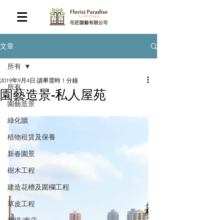
文章
所有
2019年9月4日
讀畢需時 1 分鐘
所有
園藝造景-私人屋苑
園藝造景
綠化牆
植物租賃及保養
新春園景
樹木工程
建造花槽及圍欄工程
草皮工程