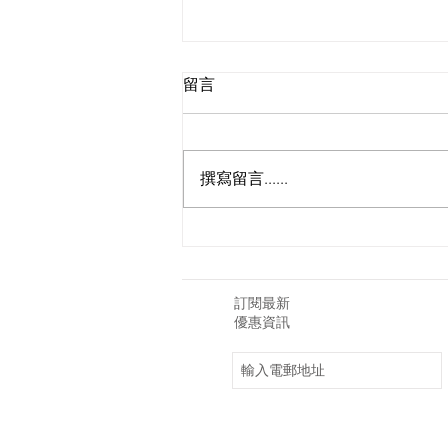
留言
園藝造景-學校
撰寫留言......
訂閱最新
優惠資訊