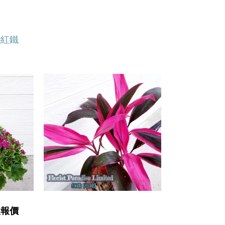
洞
#紅鐵
取報價