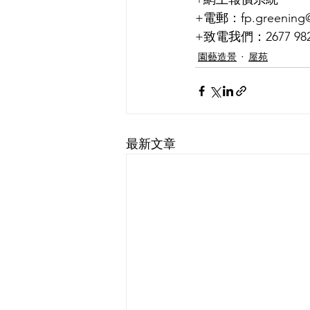
+電郵：fp.greening@
+致電我們：2677 9828 
園藝造景
屋苑
最新文章