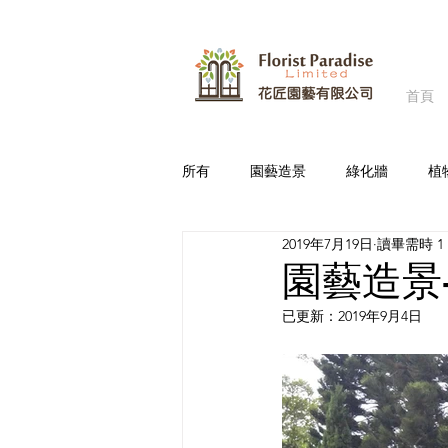
首頁
所有
園藝造景
綠化牆
植
2019年7月19日
讀畢需時 1
商場/商店
政府
辦公室
園藝造景
已更新：
2019年9月4日