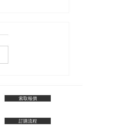
造景-商場
索取報價
訂購流程