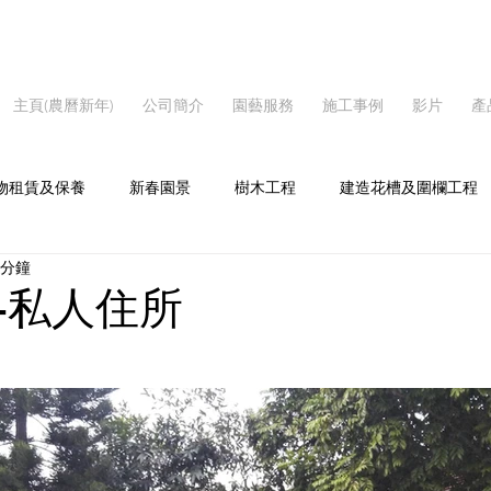
主頁(農曆新年)
公司簡介
園藝服務
施工事例
影片
產
物租賃及保養
新春園景
樹木工程
建造花槽及圍欄工程
 分鐘
家居
屋苑
學校
-私人住所