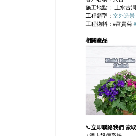
施工地點： 上水古
工程類型：
室外造景
工程物料：#富貴菊 
相關產品
📞
立即聯絡我們 索
+網上報價系統