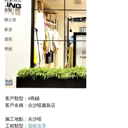
商場/商店
政府
辦公室
家居
屋苑
學校
客戶類型：#商鋪
客戶名稱：尖沙咀服裝店
施工地點：尖沙咀
工程類型：
園藝造景