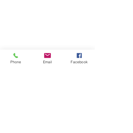
Phone
Email
Facebook
留言
園藝造景-商場
園藝造景-私人屋苑
撰寫留言......