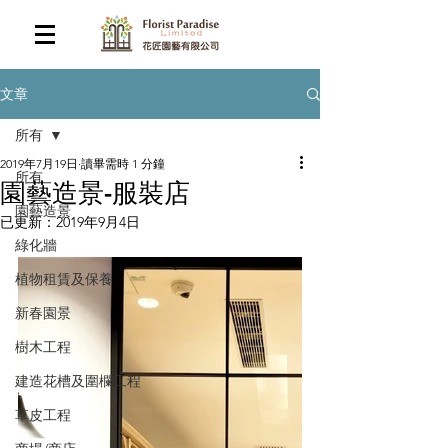
文章
所有
2019年7月19日
讀畢需時 1 分鐘
所有
園藝造景-服裝店
園藝造景
已更新：
2019年9月4日
綠化牆
植物租賃及保養
新春園景
樹木工程
建造花槽及圍欄工程
草皮工程