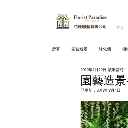
首頁
所有
園藝造景
綠化牆
植
2019年7月19日
讀畢需時 1
商場/商店
政府
辦公室
園藝造景
已更新：
2019年9月4日