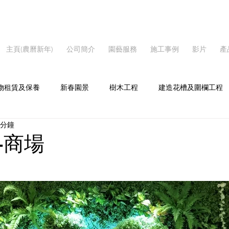
主頁(農曆新年)
公司簡介
園藝服務
施工事例
影片
產
物租賃及保養
新春園景
樹木工程
建造花槽及圍欄工程
 分鐘
家居
屋苑
學校
-商場