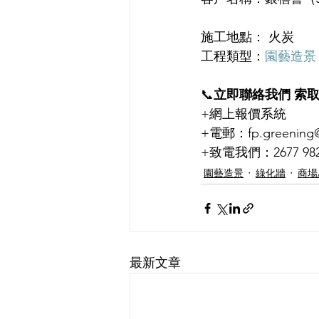
施工地點： 火炭
工程類型：
園藝造景
📞
立即聯絡我們 索
+網上報價系統
+電郵：fp.greening@
+致電我們：2677 9828 
園藝造景
綠化牆
商場
最新文章