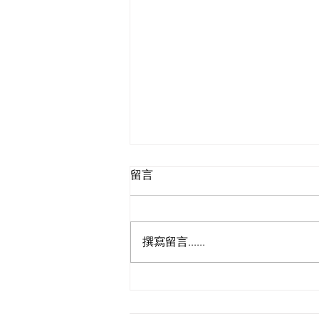
留言
園藝造景-學校
撰寫留言......