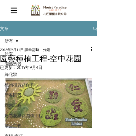
文章
所有
2018年9月11日
讀畢需時 1 分鐘
所有
園藝種植工程-空中花園
園藝造景
已更新：
2019年9月4日
綠化牆
植物租賃及保養
新春園景
樹木工程
建造花槽及圍欄工程
草皮工程