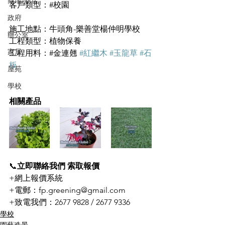
商場/商店
客戶類型：#校園
政府
施工地點：牛頭角-樂善堂楊仲明學校
辦公室
工程類型：植物保養
家居
工程用料：#金連翹 
#紅繼木
#玉龍草
#石
板
屋苑
學校
相關產品
📞
立即聯絡我們 索取報價
+網上報價系統
+電郵：fp.greening@gmail.com
+致電我們：2677 9828 / 2677 9336
學校