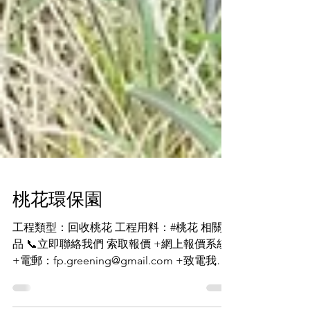
桃花環保園
工程類型：回收桃花 工程用料：#桃花 相關產
品 📞立即聯絡我們 索取報價 +網上報價系統
+電郵：fp.greening@gmail.com +致電我
們：2677 9828 / 2677 9336