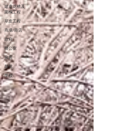
建造花槽及
圍欄工程
草皮工程
商場/商店
政府
辦公室
家居
屋苑
學校