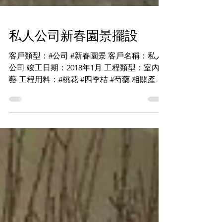
私人公司新春園景擺設
客戶類型：#公司 #新春園景 客戶名稱：私人
公司 竣工日期：2018年1月 工程類型：室內園
藝 工程用料：#桃花 #四季桔 #芍藥 相關產品
📞立即聯絡我們 索取報價 +網上報價系統
+電郵：fp.greening@gmail.com +致電我
們：2677 9828 /...